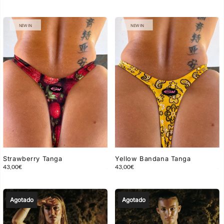
NEW IN
NEW IN
Strawberry Tanga
Yellow Bandana Tanga
43,00
€
43,00
€
Agotado
Agotado