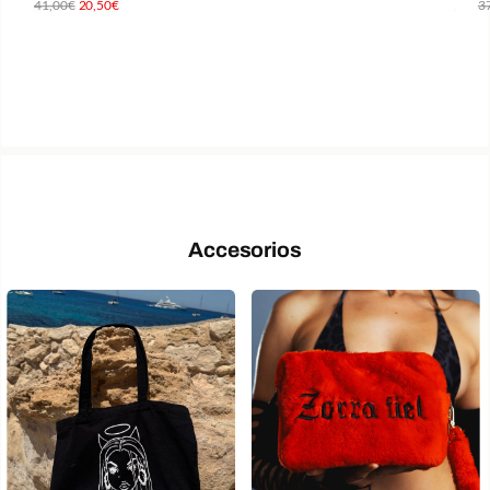
El precio original era: 41,00€.
El precio actual es: 20,50€.
41,00
€
20,50
€
3
Accesorios