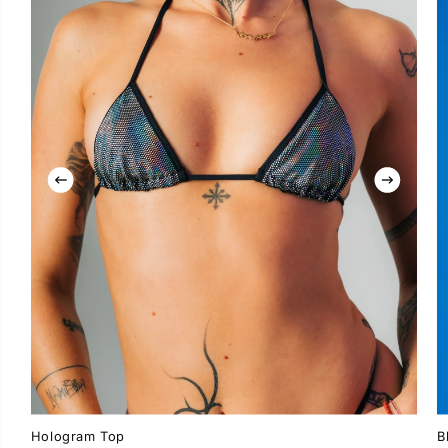
Hologram Top
B