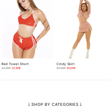
Red Towel Short
Cindy Skirt
El precio original era: 41,00€.
El precio actual es: 32,80€.
El precio original era: 55,00€.
El precio actual es: 30,00€.
41,00
€
32,80
€
55,00
€
30,00
€
￬ SHOP BY CATEGORIES ￬