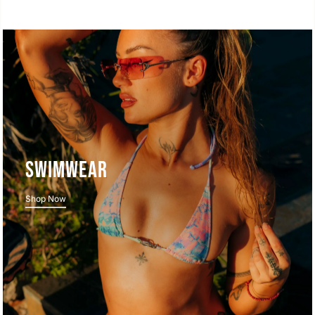
SWIMWEAR
Shop Now