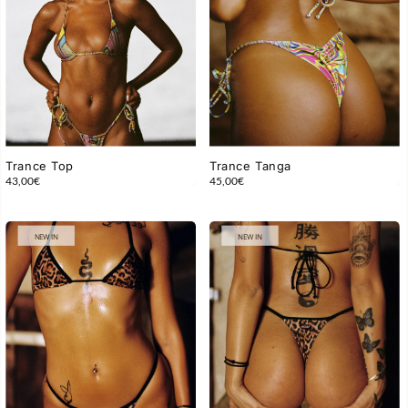
Trance Top
Trance Tanga
43,00
€
45,00
€
NEW IN
NEW IN