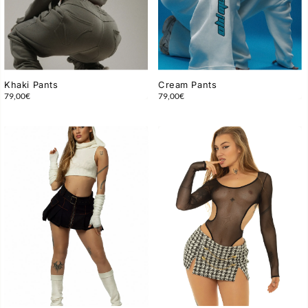
Khaki Pants
Cream Pants
79,00
€
79,00
€