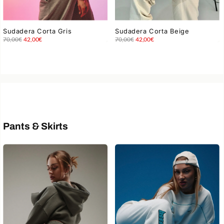
Sudadera Corta Gris
Sudadera Corta Beige
El precio original era: 70,00€.
El precio actual es: 42,00€.
El precio original era: 70,00€.
El precio actual es: 42,00€.
70,00
€
42,00
€
70,00
€
42,00
€
Pants & Skirts