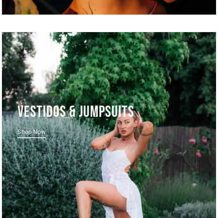
VESTIDOS & JUMPSUITS
Shop Now