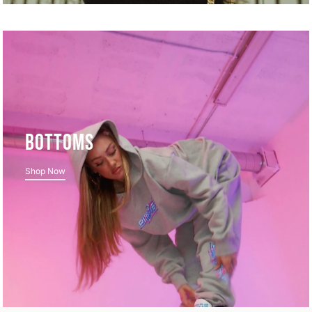
BOTTOMS
Shop Now