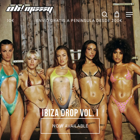
Skip
Men
to
search
Cart
Close
Cart
main
ENVÍO GRATIS A PENÍNSULA DESDE 200€
content
Ibiza Drop Vol. I
NOW AVAILABLE