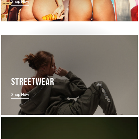
Shop Now
STREETWEAR
Shop Now