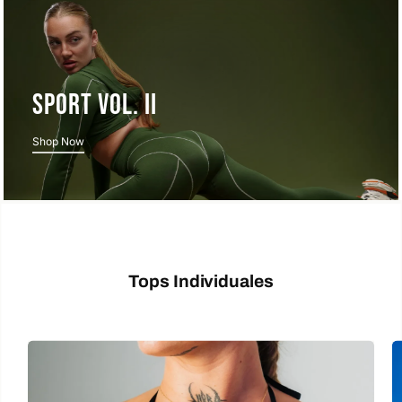
SPORT VOL. II
Shop Now
Tops Individuales