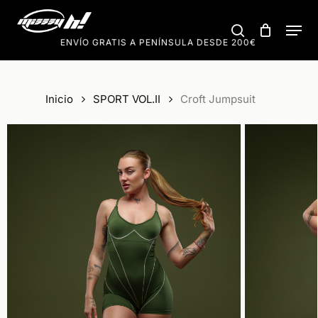
Skip
Men
to
search
Cart
Close
Cart
€
ENVÍO GRATIS A PENÍNSULA DESDE 200€
ENV
main
content
Inicio
SPORT VOL.II
Croft Jumpsuit