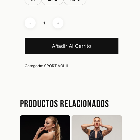
Añadir Al Carrito
Categoría:
SPORT VOL.II
No hay productos en el carrito.
Go To Shop
Productos relacionados