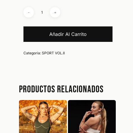
Añadir Al Carrito
No hay productos en el carrito.
Categoría:
SPORT VOL.II
Go To Shop
Productos relacionados