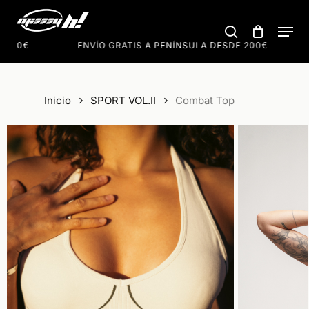
Skip
Men
to
search
Cart
Close
Cart
main
200€
ENVÍO GRATIS A PENÍNSULA DESDE 200€
content
Inicio
SPORT VOL.II
Combat Top