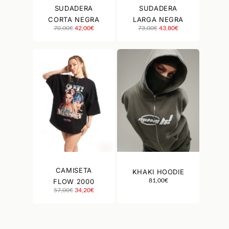
SUDADERA
SUDADERA
CORTA NEGRA
LARGA NEGRA
El precio original era: 70,00€.
El precio actual es: 42,00€.
El precio original era: 73,00€.
El precio actual es: 43,80€.
70,00
€
42,00
€
73,00
€
43,80
€
CAMISETA
KHAKI HOODIE
81,00
€
FLOW 2000
El precio original era: 57,00€.
El precio actual es: 34,20€.
57,00
€
34,20
€