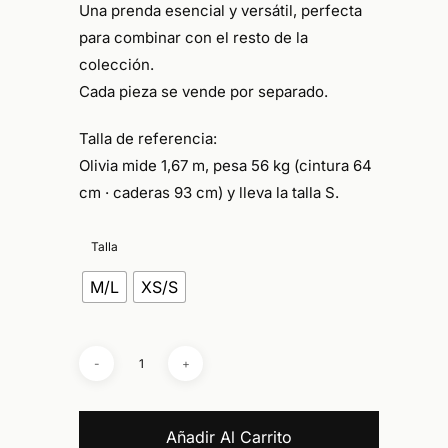
Una prenda esencial y versátil, perfecta
para combinar con el resto de la
colección.
Cada pieza se vende por separado.
Talla de referencia:
Olivia mide 1,67 m, pesa 56 kg (cintura 64
cm · caderas 93 cm) y lleva la talla
S
.
Talla
M/L
XS/S
No hay productos en el carrito.
Go To Shop
Añadir Al Carrito