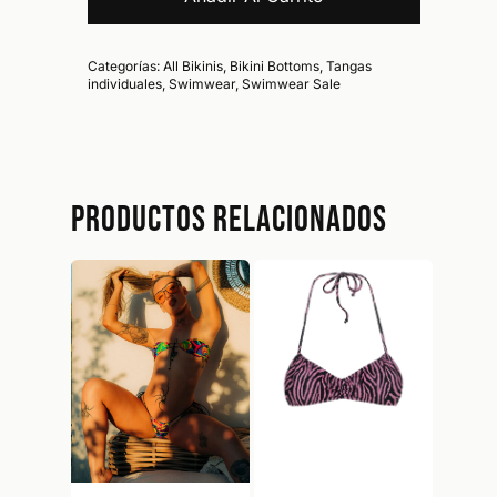
Categorías:
All Bikinis
,
Bikini Bottoms
,
Tangas
individuales
,
Swimwear
,
Swimwear Sale
No hay productos en el carrito.
Productos relacionados
Go To Shop