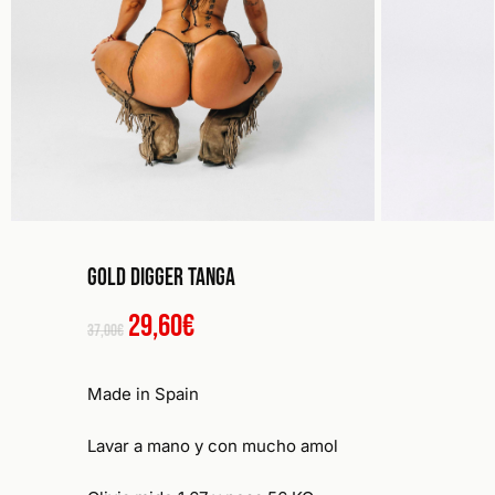
Gold Digger Tanga
El
El
29,60
€
37,00
€
precio
precio
original
actual
Made in Spain
era:
es:
37,00€.
29,60€.
Lavar a mano y con mucho amol