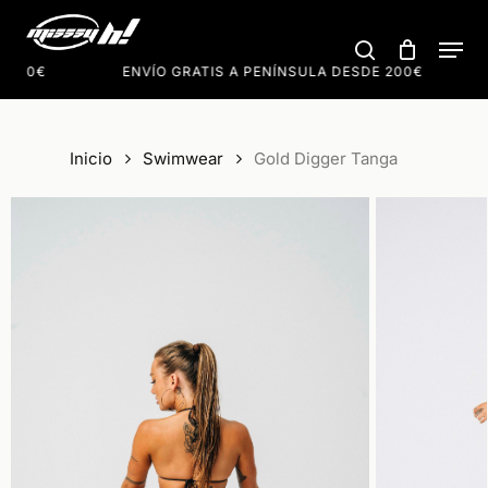
Skip
Men
to
search
Cart
Close
Cart
main
 200€
ENVÍO GRATIS A PENÍNSULA DESDE 200€
content
Inicio
Swimwear
Gold Digger Tanga