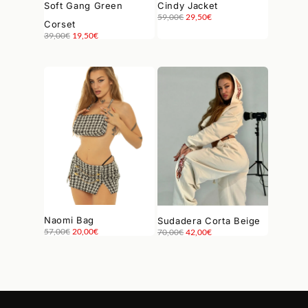
Soft Gang Green
Cindy Jacket
El precio original era: 59,00€.
El precio actual es: 29,50€.
59,00
€
29,50
€
Corset
El precio original era: 39,00€.
El precio actual es: 19,50€.
39,00
€
19,50
€
Naomi Bag
Sudadera Corta Beige
El precio original era: 57,00€.
El precio actual es: 20,00€.
El precio original era: 70,00€.
El precio actual es: 42,00€.
57,00
€
20,00
€
70,00
€
42,00
€