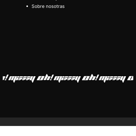
Sobre nosotras
Subtotal:
0,00
€
Ver Carrito
Finalizar Compra
instagram
spotify
email