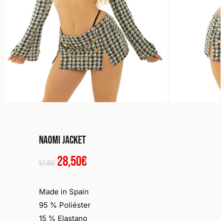
Naomi Jacket
El
El
28,50
€
57,00
€
precio
precio
original
actual
Made in Spain
era:
es:
95 % Poliéster
57,00€.
28,50€.
15 % Elastano