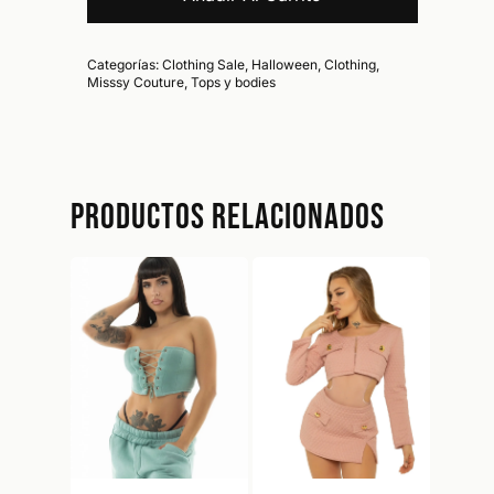
Categorías:
Clothing Sale
,
Halloween
,
Clothing
,
Misssy Couture
,
Tops y bodies
No hay productos en el carrito.
Productos relacionados
Go To Shop