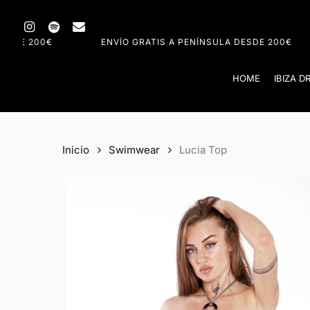
Skip
instagram
spotify
email
to
0€
ENVÍO GRATIS A PENÍNSULA DESDE 200€
EN
main
content
HOME
IBIZA D
Inicio
Swimwear
Lucia Top