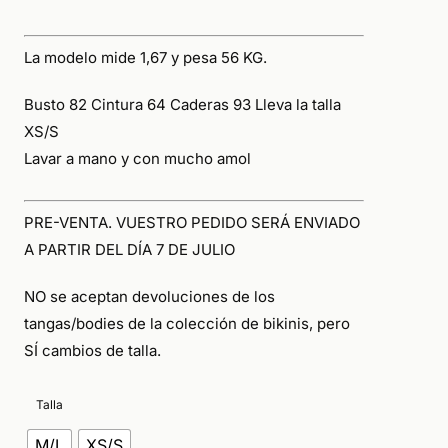
34,00€.
17,00€.
La modelo mide 1,67 y pesa 56 KG.
Busto 82 Cintura 64 Caderas 93 Lleva la talla
XS/S
Lavar a mano y con mucho amol
PRE-VENTA. VUESTRO PEDIDO SERÁ ENVIADO
A PARTIR DEL DÍA 7 DE JULIO
NO
se aceptan devoluciones de los
tangas/bodies de la colección de bikinis, pero
SÍ
cambios de talla.
Talla
M/L
XS/S