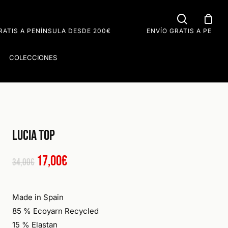
search
Close
Cart
PENÍNSULA DESDE 200€
ENVÍO GRATIS A PENÍNSULA DES
COLECCIONES
Lucia Top
El
El
17,00
€
34,00
€
precio
precio
original
actual
Made in Spain
85 % Ecoyarn Recycled
era:
es:
15 % Elastan