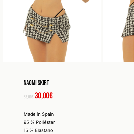
Naomi Skirt
El
El
30,00
€
53,00
€
precio
precio
original
actual
Made in Spain
era:
es:
95 % Poliéster
53,00€.
30,00€.
15 % Elastano