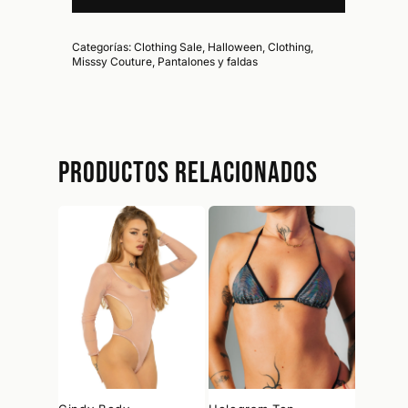
Categorías:
Clothing Sale
,
Halloween
,
Clothing
,
Misssy Couture
,
Pantalones y faldas
No hay productos en el carrito.
Go To Shop
Productos relacionados