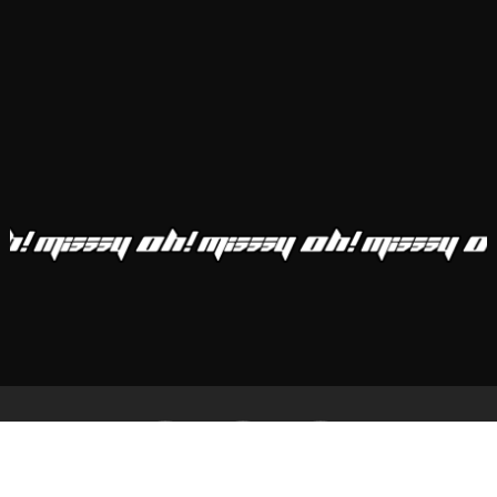
Subtotal:
0,00
€
Ver Carrito
Finalizar Compra
instagram
spotify
email