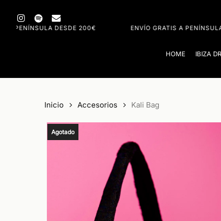
Skip
instagram
spotify
email
to
200€
ENVÍO GRATIS A PENÍNSULA DESDE 200€
main
content
HOME
IBIZA D
Inicio
Accesorios
Kali Bag
Agotado