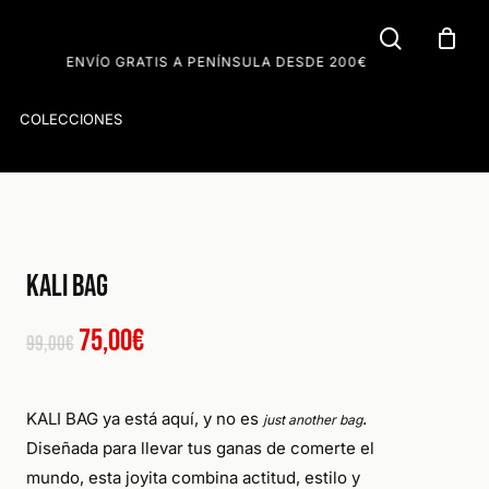
search
Close
Cart
A PENÍNSULA DESDE 200€
COLECCIONES
Kali Bag
El
El
75,00
€
99,00
€
precio
precio
original
actual
KALI BAG
ya está aquí, y no es
.
just another bag
Diseñada para llevar tus ganas de comerte el
era:
es:
mundo, esta joyita combina actitud, estilo y