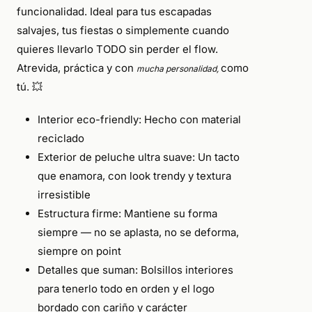
99,00€.
75,00€.
funcionalidad. Ideal para tus escapadas
salvajes, tus fiestas o simplemente cuando
quieres llevarlo TODO sin perder el flow.
Atrevida, práctica y con
como
mucha personalidad,
tú. 💥
Interior eco-friendly: Hecho con material
reciclado
Exterior de peluche ultra suave: Un tacto
que enamora, con look trendy y textura
irresistible
Estructura firme: Mantiene su forma
siempre — no se aplasta, no se deforma,
siempre on point
Detalles que suman: Bolsillos interiores
para tenerlo todo en orden y el logo
bordado con cariño y carácter