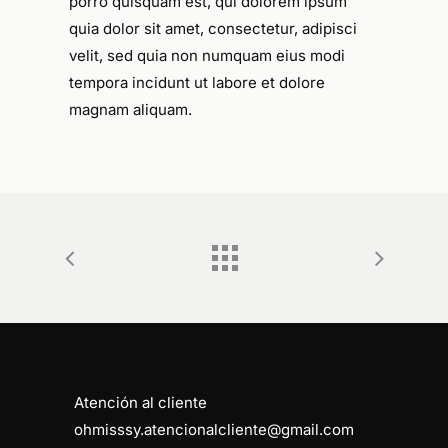
porro quisquam est, qui dolorem ipsum
quia dolor sit amet, consectetur, adipisci
velit, sed quia non numquam eius modi
tempora incidunt ut labore et dolore
magnam aliquam.
No hay productos en el carrito.
Go To Shop
Atención al cliente
ohmisssy.atencionalcliente@gmail.com