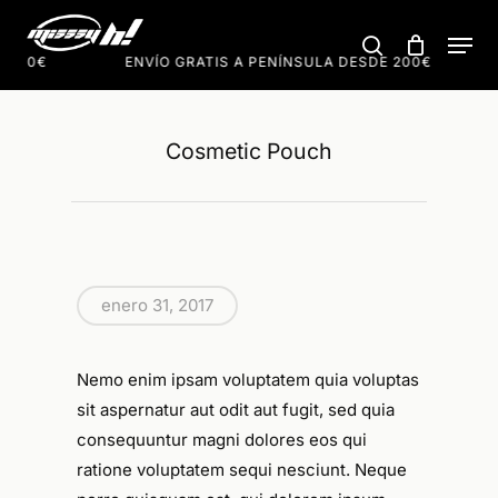
Skip
Men
to
search
Cart
Close
Cart
 200€
ENVÍO GRATIS A PENÍNSULA DESDE 200€
main
content
Cosmetic Pouch
enero 31, 2017
Nemo enim ipsam voluptatem quia voluptas
sit aspernatur aut odit aut fugit, sed quia
consequuntur magni dolores eos qui
ratione voluptatem sequi nesciunt. Neque